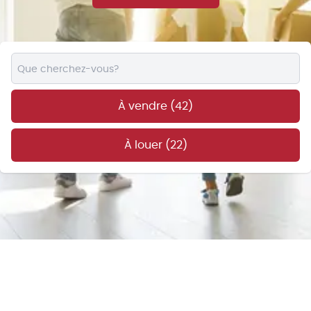
À vendre
(42)
À louer
(22)