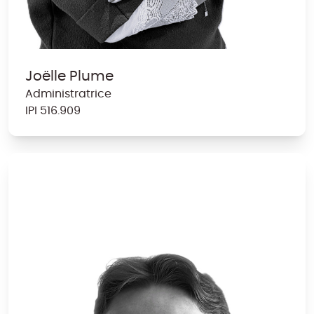
Joëlle Plume
Administratrice
IPI
5
1
6
.
909