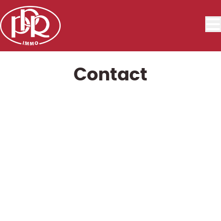
Aller au contenu principal
Contact
Écrivez-nous
ppr@ppr.be
Appelez-nous
+32 (0)10/42.02.22
Lundi au vendredi
9h00 à 12h30 et
13h30 à 17h30