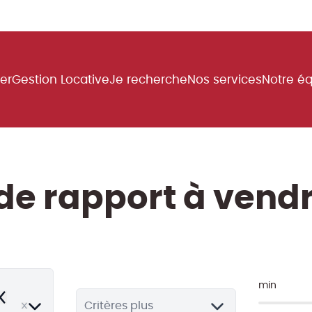
uer
Gestion Locative
Je recherche
Nos services
Notre é
e rapport à vendr
min
emove
Critères plus