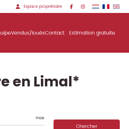
Espace propriétaire
quipe
Vendus/loués
Contact
Estimation gratuite
e en Limal*
max
Chercher