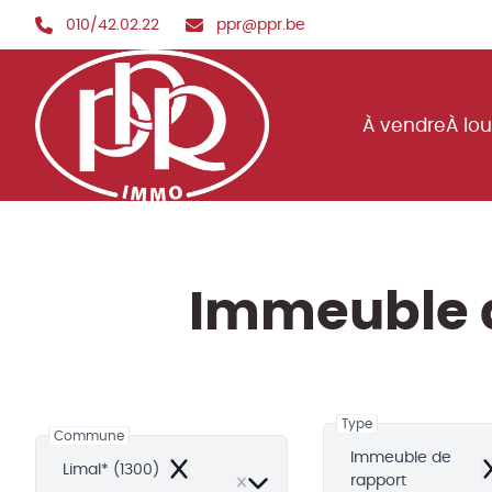
Aller au contenu principal
010/42.02.22
ppr@ppr.be
À vendre
À lo
Immeuble d
Type
Commune
Immeuble de
Limal* (1300)
Remove
R
rapport