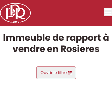
Aller au contenu principal
Immeuble de rapport à
vendre en Rosieres
Ouvrir le filtre
Commune
VENDU
Rosieres (1331)
Remove
Vue de la carte