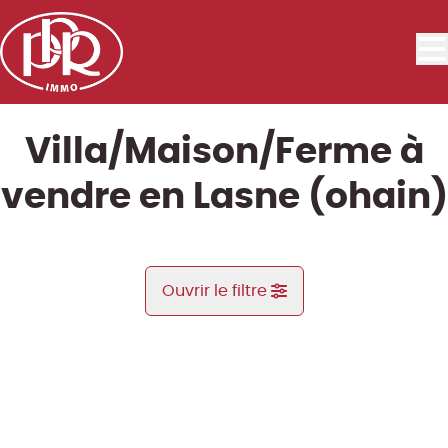
Aller au contenu principal
Villa/Maison/Ferme à
vendre en Lasne (ohain)
Ouvrir le filtre
Commune
VENDU ARCHIVE
Lasne (ohain) (1380)
Remove
Vue de la carte