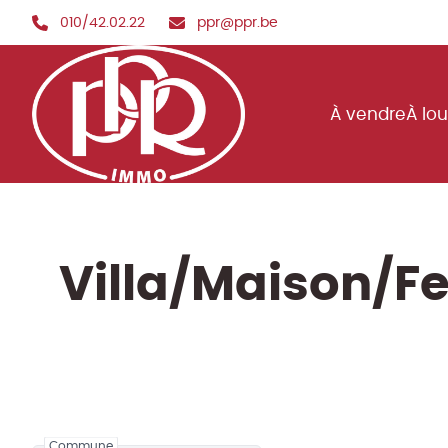
Aller au contenu principal
010/42.02.22
ppr@ppr.be
À vendre
À lo
Villa/Maison/F
Commune