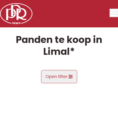
Ga naar hoofdinhoud
Panden te koop in
Limal*
Open filter
Gemeente
NIEUW
Limal* (1300)
Remove
Kaartweergave