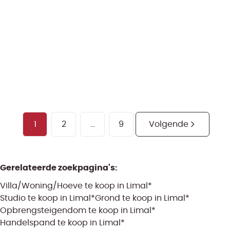
en een kelder
Volledig gerenoveerd in 2022
160.000 €
66
m²
1
2
...
9
Volgende
Gerelateerde zoekpagina's
:
Villa/Woning/Hoeve te koop in Limal*
Studio te koop in Limal*
Grond te koop in Limal*
Opbrengsteigendom te koop in Limal*
Handelspand te koop in Limal*