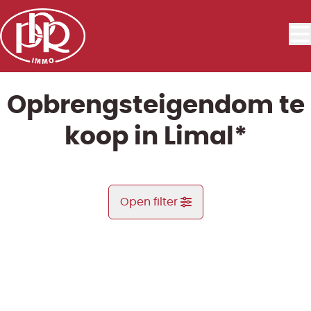
Ga naar hoofdinhoud
Opbrengsteigendom te
koop in Limal*
Open filter
Gemeente
NIEUW
Limal* (1300)
Remove
Kaartweergave