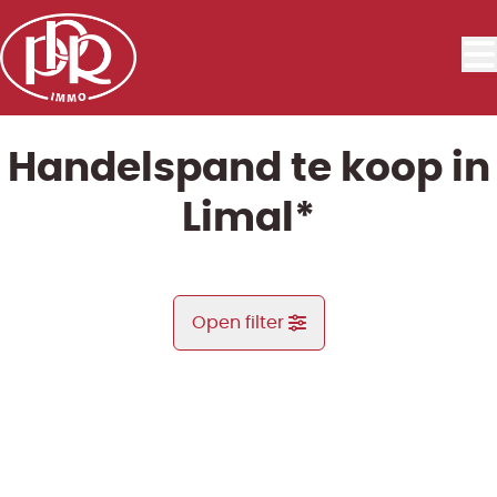
Ga naar hoofdinhoud
Handelspand te koop in
Limal*
Open filter
Gemeente
NIEUW
Limal* (1300)
Remove
Kaartweergave