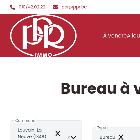
Aller au contenu principal
010/42.02.22
ppr@ppr.be
À vendre
À lo
Bureau à 
Commune
Type
Louvain-La-
Remove
Neuve (1348)
Bureau