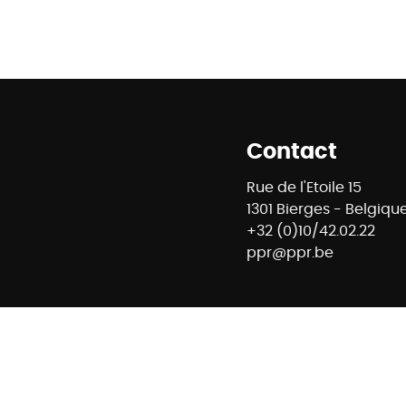
Contact
Rue de l'Etoile 15
1301 Bierges - Belgiqu
+32 (0)10/42.02.22
ppr@ppr.be
8 - Agent immobilier intermédiaire et régisseur n° IPI : 
ontrôle : Institut professionnel des agents immobiliers -
- 02/505.38.50 - info@ipi.be -
Règles déontologiques IPI
E74 7320 6368 5807 - Compte Tiers CBC Banque BE42 7