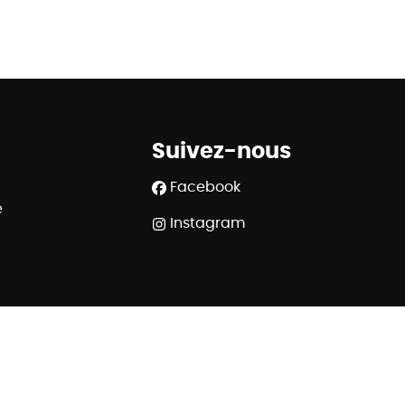
Suivez-nous
Facebook
e
Instagram
508.539 - RC professionnelle et cautionnement via AXA
 Rue du Luxembourg 16B à 1000 Bruxelles - www.ipi.be
320 6445 6854