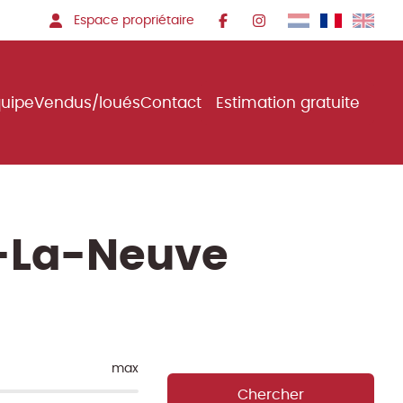
Espace propriétaire
quipe
Vendus/loués
Contact
Estimation gratuite
n-La-Neuve
max
Chercher