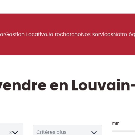
uer
Gestion Locative
Je recherche
Nos services
Notre é
vendre en Louvai
min
Critères plus