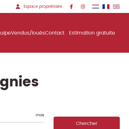
Espace propriétaire
quipe
Vendus/loués
Contact
Estimation gratuite
ignies
max
Chercher