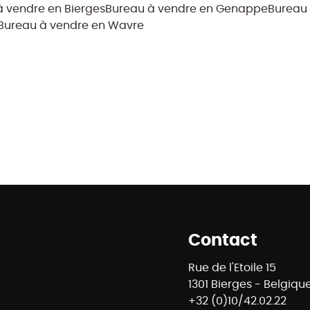
à vendre en Bierges
Bureau à vendre en Genappe
Bureau 
Bureau à vendre en Wavre
Contact
Rue de l'Etoile 15
1301 Bierges - Belgiqu
+32 (0)10/42.02.22