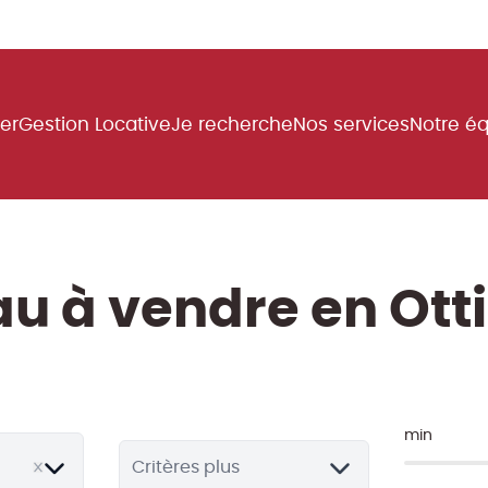
uer
Gestion Locative
Je recherche
Nos services
Notre é
u à vendre en Ott
min
Critères plus