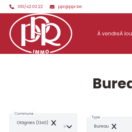
Aller au contenu principal
010/42.02.22
ppr@ppr.be
À vendre
À lo
Burea
Commune
Type
Ottignies (1340)
Remove
Bureau
Remove