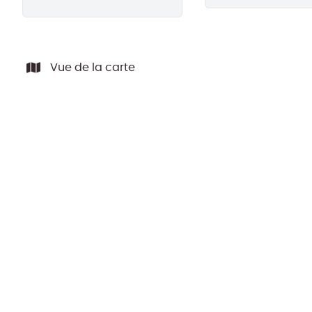
Vue de la carte
VENDU ARCHIVE
*** OFFRE ACCEPTÉE *** IMPRIMERIE