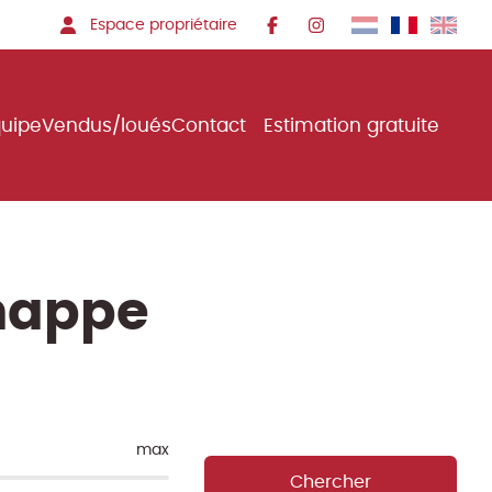
Espace propriétaire
quipe
Vendus/loués
Contact
Estimation gratuite
nappe
max
Chercher