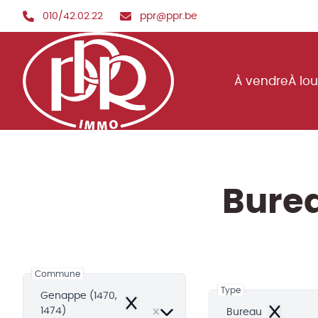
Aller au contenu principal
010/42.02.22
ppr@ppr.be
À vendre
À lo
Bure
Commune
Type
Genappe (1470,
Remove
1474)
Bureau