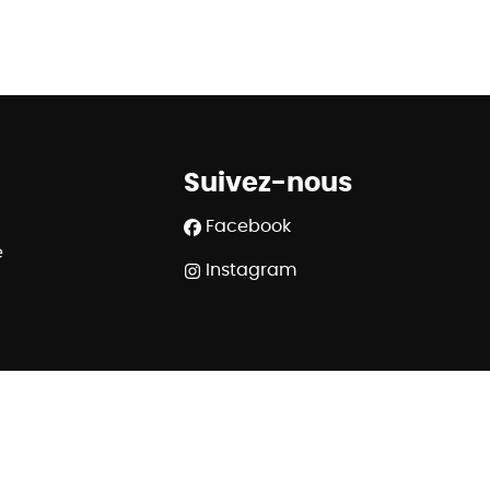
Suivez-nous
Facebook
e
Instagram
508.539 - RC professionnelle et cautionnement via AXA
 Rue du Luxembourg 16B à 1000 Bruxelles - www.ipi.be
320 6445 6854