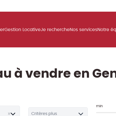
uer
Gestion Locative
Je recherche
Nos services
Notre é
au à vendre en Ge
min
Critères plus