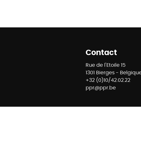
Contact
Rue de l'Etoile 15
1301 Bierges - Belgiqu
+32 (0)10/42.02.22
ppr@ppr.be
8 - Agent immobilier intermédiaire et régisseur n° IPI : 
ontrôle : Institut professionnel des agents immobiliers -
- 02/505.38.50 - info@ipi.be -
Règles déontologiques IPI
E74 7320 6368 5807 - Compte Tiers CBC Banque BE42 7