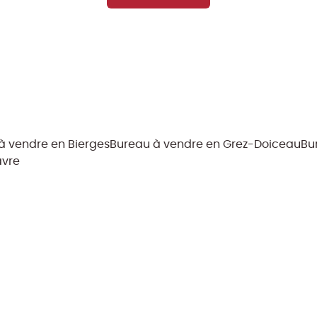
à vendre en Bierges
Bureau à vendre en Grez-Doiceau
Bu
avre