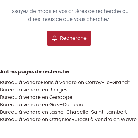
Type
Essayez de modifier vos critères de recherche ou
Bureau
Recherche
Trier par
Remove
dites-nous ce que vous cherchez.
Recherche
Critères plus
Min. budget
Autres pages de recherche
:
Bureau à vendre
Biens à vendre en Corroy-Le-Grand*
Max. budget
Bureau à vendre en Bierges
Bureau à vendre en Genappe
Bureau à vendre en Grez-Doiceau
Bureau à vendre en Lasne-Chapelle-Saint-Lambert
Chercher
Bureau à vendre en Ottignies
Bureau à vendre en Wavre