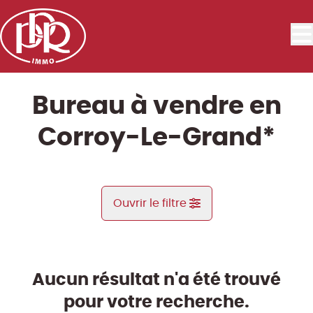
Aller au contenu principal
Bureau à vendre en
Corroy-Le-Grand*
Ouvrir le filtre
Commune
Bonlez (1325)
Aucun résultat n'a été trouvé
Remove
Vue de la carte
pour votre recherche.