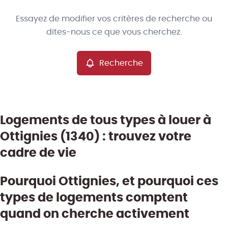
Type
Essayez de modifier vos critères de recherche ou
Villa/Maison/Ferme
Recherche
Trier par
Remove
dites-nous ce que vous cherchez.
Recherche
Critères plus
Min. budget
Logements de tous types à louer à
Ottignies (1340) : trouvez votre
Max. budget
cadre de vie
Pourquoi Ottignies, et pourquoi ces
Chercher
types de logements comptent
quand on cherche activement