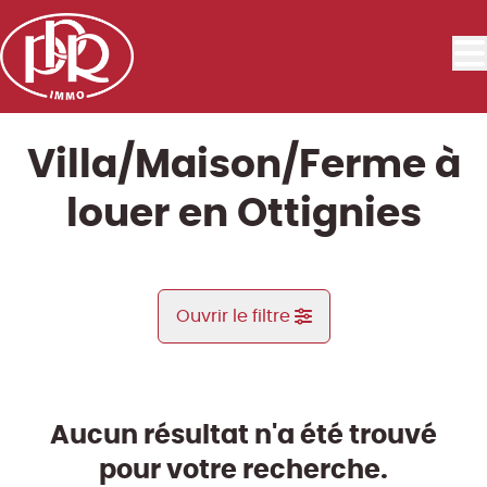
Aller au contenu principal
Villa/Maison/Ferme à
louer en Ottignies
Ouvrir le filtre
Commune
Ottignies (1340)
Aucun résultat n'a été trouvé
Remove
Vue de la carte
pour votre recherche.