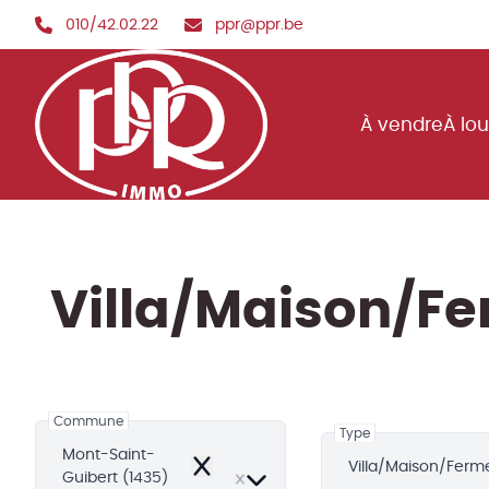
Aller au contenu principal
010/42.02.22
ppr@ppr.be
À vendre
À lo
Villa/Maison/Fe
Commune
Type
Mont-Saint-
Villa/Maison/Ferm
Remove
Guibert (1435)