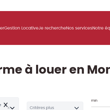
uer
Gestion Locative
Je recherche
Nos services
Notre é
rme à louer en Mo
min
e
Remove
Critères plus