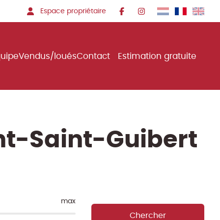
Espace propriétaire
quipe
Vendus/loués
Contact
Estimation gratuite
nt-Saint-Guibert
max
Chercher