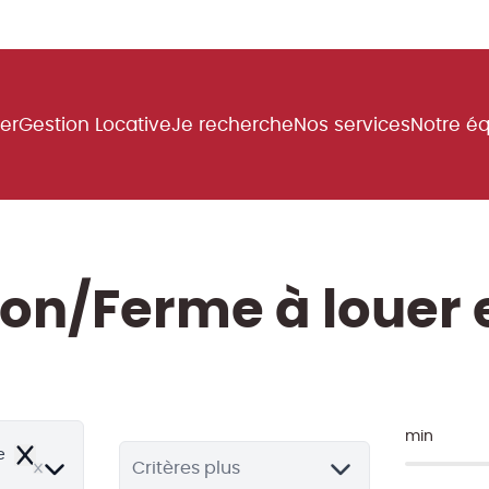
uer
Gestion Locative
Je recherche
Nos services
Notre é
on/Ferme à louer 
min
e
Remove
Critères plus