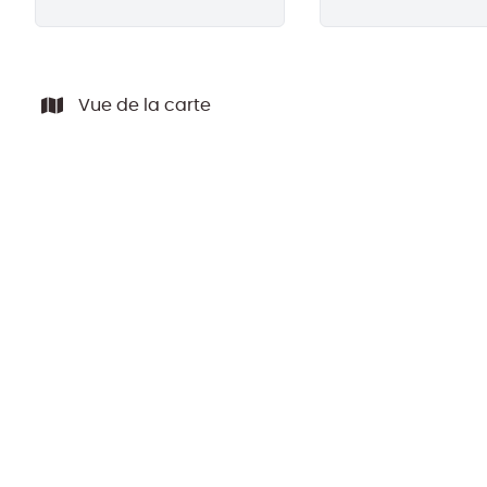
Vue de la carte
LOUÉ
*** LOUÉ *** MAISON DE PLAIN PIED de ±