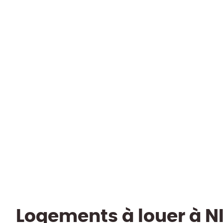
72 m² une chambre + bureau avec
garage et jardin SUD
1400 Nivelles
(ref.
2477
)
*** LOUÉ *** MAISON DE PLAIN PIED avec
Jardin SUD
Loué
2
1
72
m²
441
m²
1
Logements à louer à NI