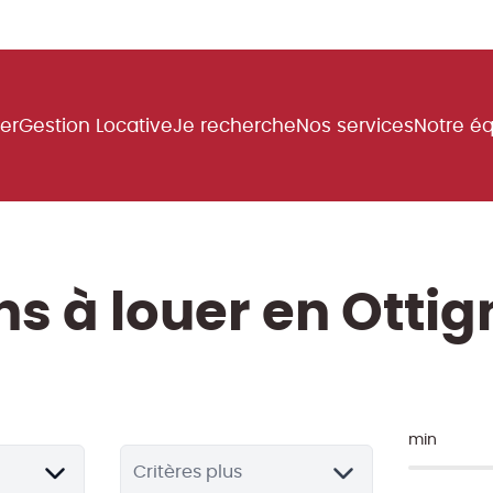
uer
Gestion Locative
Je recherche
Nos services
Notre é
ns à louer en Ottig
min
Critères plus