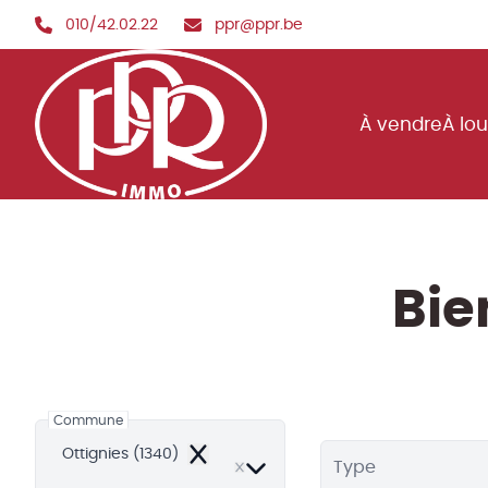
Aller au contenu principal
010/42.02.22
ppr@ppr.be
À vendre
À lo
Bie
Commune
Ottignies (1340)
Remove
Type