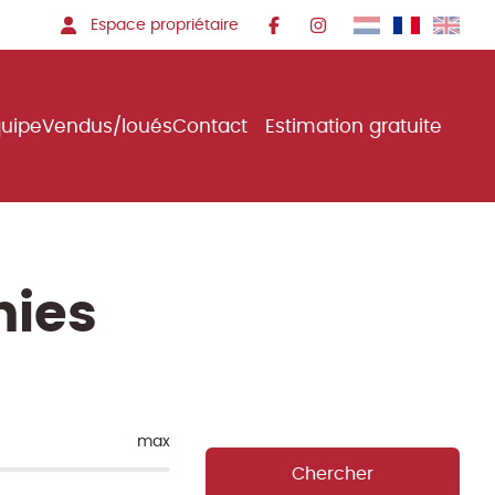
Espace propriétaire
quipe
Vendus/loués
Contact
Estimation gratuite
nies
max
Chercher