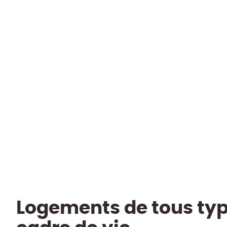
de ± 76,5 m² situé au 1er étage d’un
immeuble avec ascenseur.
1340 Ottignies
(ref.
2688
)
*** LOUÉ *** Garage privatif et terrasse
Loué
2
1
76.5
m²
563
m²
1
Logements de tous type