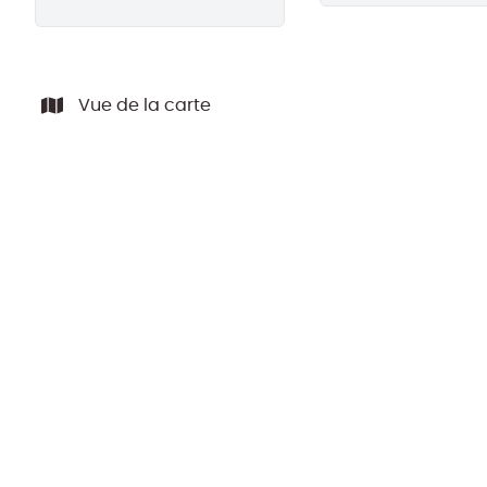
Vue de la carte
LOUÉ
*** LOUÉ *** Appartement 2 chambres