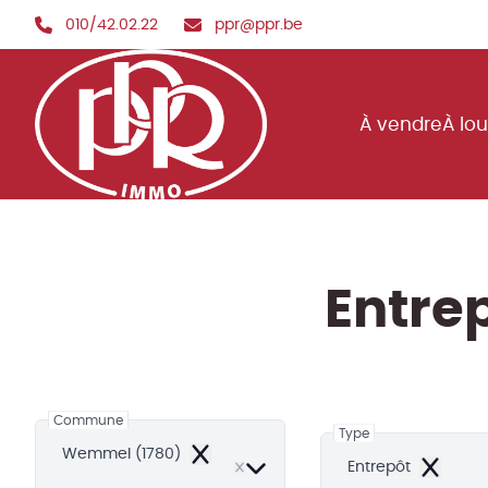
Aller au contenu principal
010/42.02.22
ppr@ppr.be
À vendre
À lo
Entre
Commune
Type
Wemmel (1780)
Remove
Entrepôt
Remove