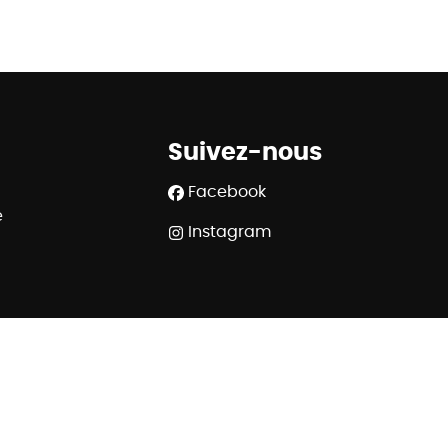
Suivez-nous
Facebook
e
Instagram
508.539 - RC professionnelle et cautionnement via AXA
 Rue du Luxembourg 16B à 1000 Bruxelles - www.ipi.be
320 6445 6854