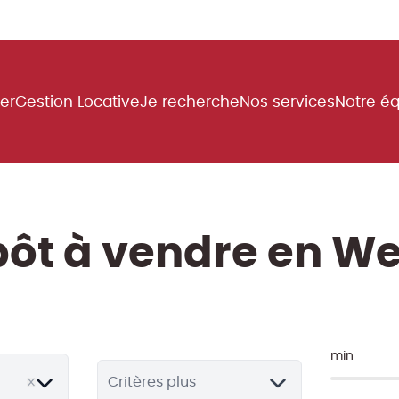
uer
Gestion Locative
Je recherche
Nos services
Notre é
pôt à vendre en 
min
Critères plus