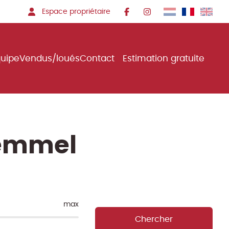
Espace propriétaire
quipe
Vendus/loués
Contact
Estimation gratuite
Wemmel
max
Chercher