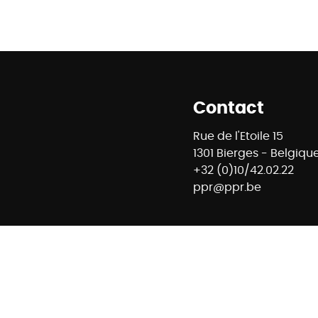
Contact
Rue de l'Etoile 15
1301 Bierges - Belgiqu
+32 (0)10/42.02.22
ppr@ppr.be
8 - Agent immobilier intermédiaire et régisseur n° IPI : 
ontrôle : Institut professionnel des agents immobiliers -
- 02/505.38.50 - info@ipi.be -
Règles déontologiques IPI
E74 7320 6368 5807 - Compte Tiers CBC Banque BE42 7