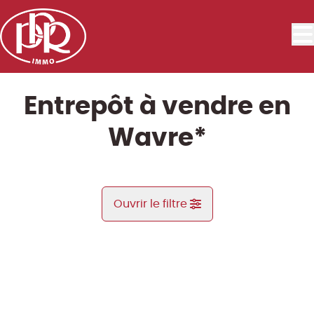
Aller au contenu principal
Entrepôt à vendre en
Wavre*
Ouvrir le filtre
Commune
VENDU
Limal* (1300)
Remove
Vue de la carte