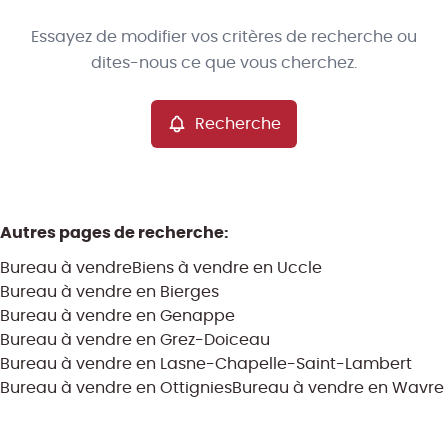
Type
Essayez de modifier vos critères de recherche ou
Bureau
Recherche
Trier par
Remove
dites-nous ce que vous cherchez.
Recherche
Critères plus
Min. budget
Autres pages de recherche
:
Bureau à vendre
Biens à vendre en Uccle
Max. budget
Bureau à vendre en Bierges
Bureau à vendre en Genappe
Bureau à vendre en Grez-Doiceau
Bureau à vendre en Lasne-Chapelle-Saint-Lambert
Chercher
Bureau à vendre en Ottignies
Bureau à vendre en Wavre