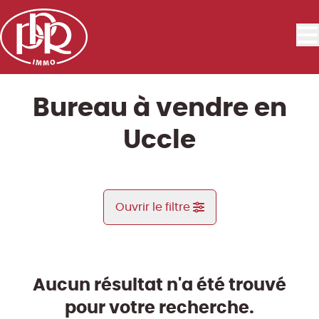
Aller au contenu principal
Bureau à vendre en
Uccle
Ouvrir le filtre
Commune
Uccle (1180)
Aucun résultat n'a été trouvé
Remove
Vue de la carte
pour votre recherche.