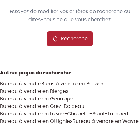
Type
Essayez de modifier vos critères de recherche ou
Bureau
Recherche
Trier par
Remove
dites-nous ce que vous cherchez.
Recherche
Critères plus
Min. budget
Autres pages de recherche
:
Bureau à vendre
Biens à vendre en Perwez
Max. budget
Bureau à vendre en Bierges
Bureau à vendre en Genappe
Bureau à vendre en Grez-Doiceau
Bureau à vendre en Lasne-Chapelle-Saint-Lambert
Chercher
Bureau à vendre en Ottignies
Bureau à vendre en Wavre