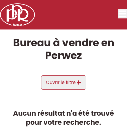
Aller au contenu principal
Bureau à vendre en
Perwez
Ouvrir le filtre
Commune
Maleves-Sainte-Marie-Wastines (1360)
Aucun résultat n'a été trouvé
Remove
Vue de la carte
pour votre recherche.