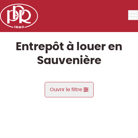
Aller au contenu principal
Entrepôt à louer en
Sauvenière
Ouvrir le filtre
Commune
LOUÉ
Gembloux (5030)
Remove
Vue de la carte