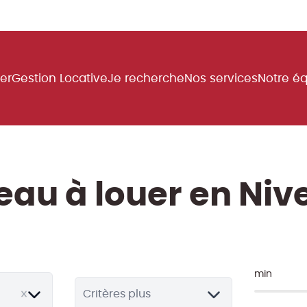
uer
Gestion Locative
Je recherche
Nos services
Notre é
eau à louer en Nive
min
Critères plus