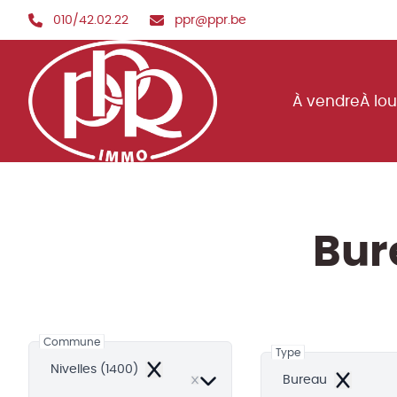
Aller au contenu principal
010/42.02.22
ppr@ppr.be
À vendre
À lo
Bur
Commune
Type
Nivelles (1400)
Remove
Bureau
Remove