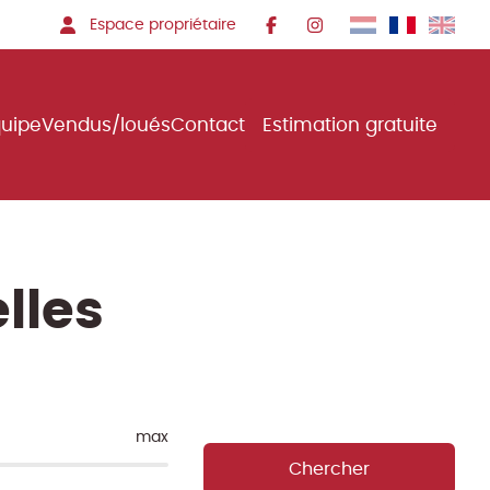
Espace propriétaire
quipe
Vendus/loués
Contact
Estimation gratuite
lles
max
Chercher