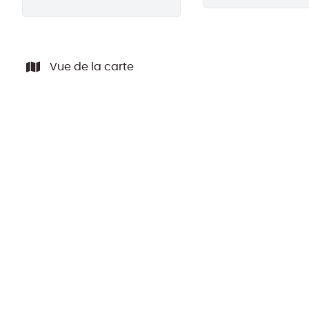
Vue de la carte
LOUÉ ARCHIVE
IMMEUBLE COMMERCIAL totalisant ±