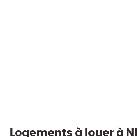
550 m² brut dont ± 422 m² d'espace
commercial - Excellente visibilité
1400 Nivelles
(ref.
2135
)
Proche Shopping Center, Excellente visibilité,
Parking
Loué archive
550
m²
1771
m²
Logements à louer à NI