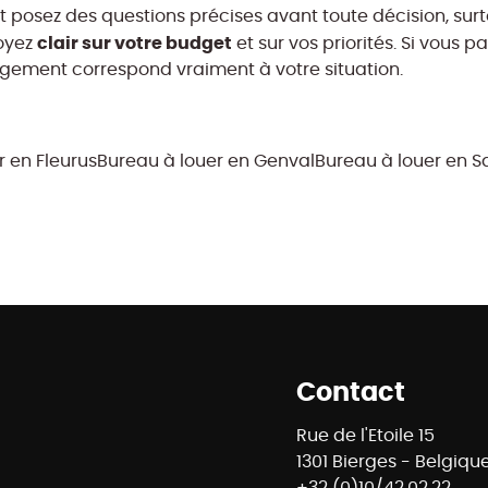
sez des questions précises avant toute décision, surtout
clair sur votre budget
soyez
et sur vos priorités. Si vous p
 logement correspond vraiment à votre situation.
r en Fleurus
Bureau à louer en Genval
Bureau à louer en S
Contact
Rue de l'Etoile 15
1301 Bierges - Belgiqu
+32 (0)10/42.02.22