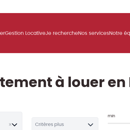
uer
Gestion Locative
Je recherche
Nos services
Notre é
tement à louer en 
min
ove
Critères plus