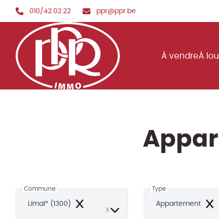
Aller au contenu principal
010/42.02.22
ppr@ppr.be
À vendre
À lo
Appar
Commune
Type
Limal* (1300)
Appartement
Remove
Rem