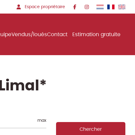
Espace propriétaire
quipe
Vendus/loués
Contact
Estimation gratuite
Limal*
max
Chercher