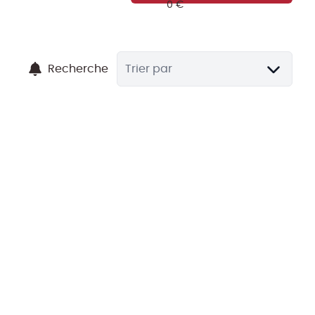
Recherche
Trier par
LOUÉ
*** SIGNATURE DE BAIL EN COURS ***