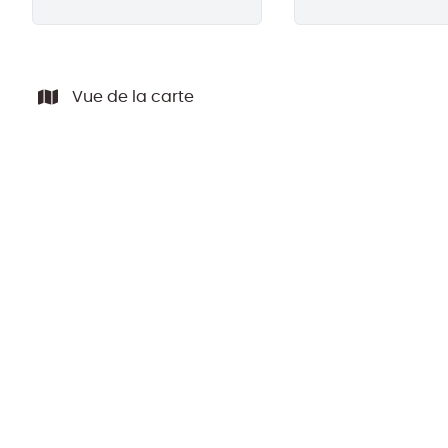
Vue de la carte
NOUVEAU
Appartement Duplex 2 Ch. de ± 125 m²