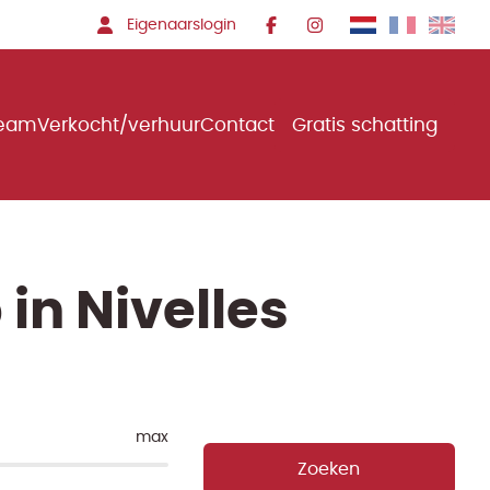
Eigenaarslogin
team
Verkocht/verhuur
Contact
Gratis schatting
n Nivelles
max
Zoeken