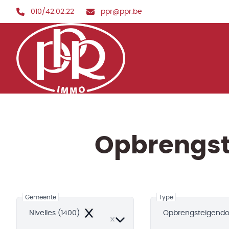
Ga naar hoofdinhoud
010/42.02.22
ppr@ppr.be
Opbrengst
Gemeente
Type
Nivelles (1400)
Opbrengsteigend
Remove