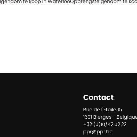
gendom te koop in Waterloo
Opbrengsteigendom te koo
Contact
Rue de l'Etoile 15
1301 Bierges - Belgiqu
+32 (0)10/42.02.22
ppr@ppr.be