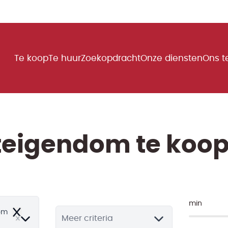
Te koop
Te huur
Zoekopdracht
Onze diensten
Ons 
eigendom te koop i
min
om
Remove
Meer criteria