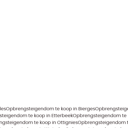
les
Opbrengsteigendom te koop in Bierges
Opbrengsteig
teigendom te koop in Etterbeek
Opbrengsteigendom te 
gsteigendom te koop in Ottignies
Opbrengsteigendom te