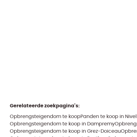
1400 Nivelles
(ref.
1852
)
Gebouw
Archief
390
m²
450
m²
4
20
Gerelateerde zoekpagina's
:
Opbrengsteigendom te koop
Panden te koop in Nivel
Opbrengsteigendom te koop in Dampremy
Opbrengs
Opbrengsteigendom te koop in Grez-Doiceau
Opbren