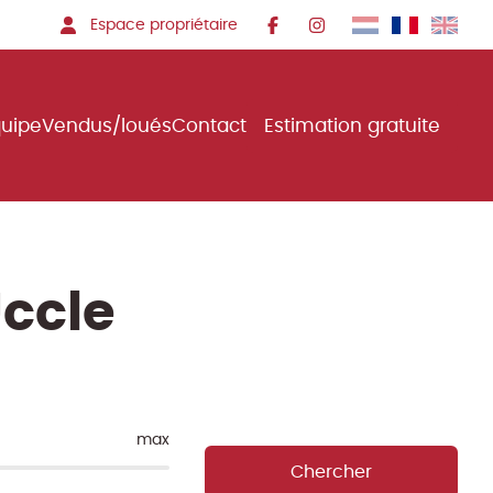
Espace propriétaire
quipe
Vendus/loués
Contact
Estimation gratuite
Uccle
max
Chercher