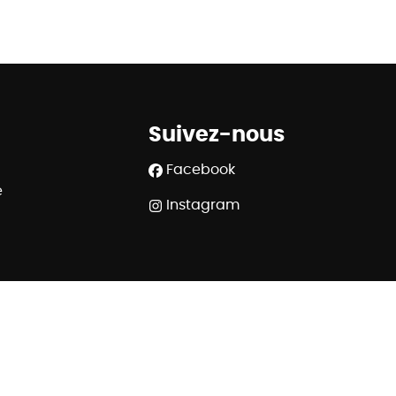
Suivez-nous
Facebook
e
Instagram
508.539 - RC professionnelle et cautionnement via AXA
 Rue du Luxembourg 16B à 1000 Bruxelles - www.ipi.be
320 6445 6854