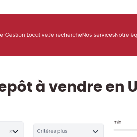
uer
Gestion Locative
Je recherche
Nos services
Notre é
epôt à vendre en 
min
Critères plus