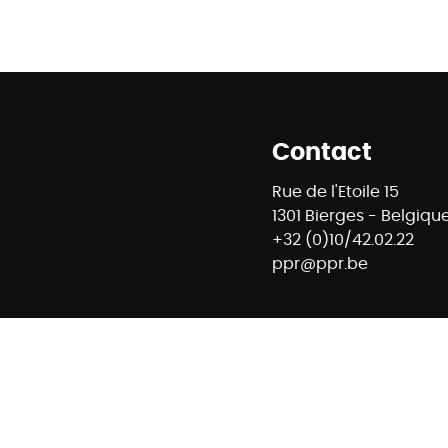
Contact
Rue de l'Etoile 15
1301 Bierges - Belgiqu
+32 (0)10/42.02.22
ppr@ppr.be
8 - Agent immobilier intermédiaire et régisseur n° IPI : 
ontrôle : Institut professionnel des agents immobiliers -
- 02/505.38.50 - info@ipi.be -
Règles déontologiques IPI
E74 7320 6368 5807 - Compte Tiers CBC Banque BE42 7