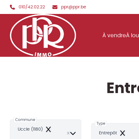
Aller au contenu principal
010/42.02.22
ppr@ppr.be
À vendre
À lo
Entr
Commune
Type
Uccle (1180)
Remove
Entrepôt
Remove