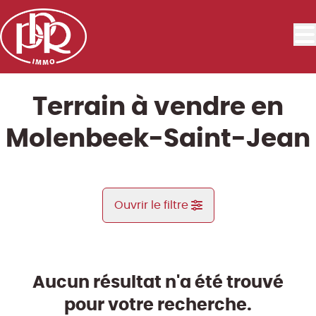
Aller au contenu principal
Terrain à vendre en
Molenbeek-Saint-Jean
Ouvrir le filtre
Commune
Molenbeek-Saint-Jean (1080)
Aucun résultat n'a été trouvé
Remove
Vue de la carte
pour votre recherche.