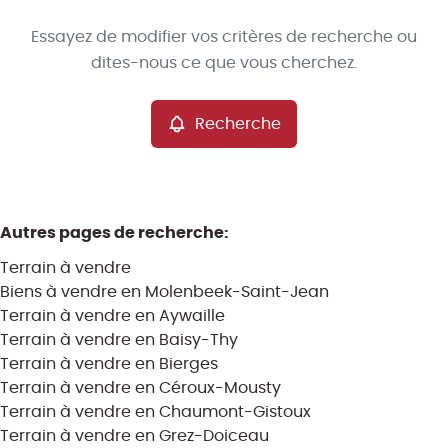
Type
Essayez de modifier vos critères de recherche ou
Terrain
Recherche
Trier par
Remove
dites-nous ce que vous cherchez.
Recherche
Critères plus
Min. budget
Autres pages de recherche
:
Terrain à vendre
Max. budget
Biens à vendre en Molenbeek-Saint-Jean
Terrain à vendre en Aywaille
Terrain à vendre en Baisy-Thy
Terrain à vendre en Bierges
Chercher
Terrain à vendre en Céroux-Mousty
Terrain à vendre en Chaumont-Gistoux
Terrain à vendre en Grez-Doiceau