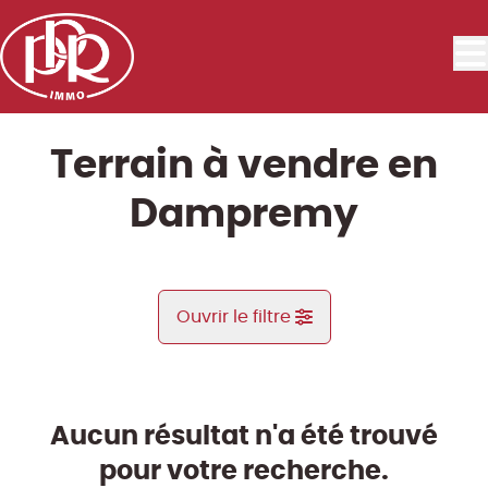
Aller au contenu principal
Terrain à vendre en
Dampremy
Ouvrir le filtre
Commune
Dampremy (6020)
Aucun résultat n'a été trouvé
Remove
Vue de la carte
pour votre recherche.