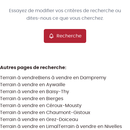
Type
Essayez de modifier vos critères de recherche ou
Terrain
Recherche
Trier par
Remove
dites-nous ce que vous cherchez.
Recherche
Critères plus
Min. budget
Autres pages de recherche
:
Terrain à vendre
Biens à vendre en Dampremy
Max. budget
Terrain à vendre en Aywaille
Terrain à vendre en Baisy-Thy
Terrain à vendre en Bierges
Terrain à vendre en Céroux-Mousty
Chercher
Terrain à vendre en Chaumont-Gistoux
Terrain à vendre en Grez-Doiceau
Terrain à vendre en Limal
Terrain à vendre en Nivelles