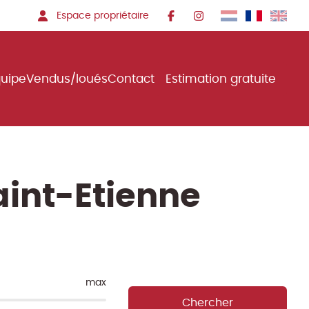
Espace propriétaire
quipe
Vendus/loués
Contact
Estimation gratuite
aint-Etienne
max
Chercher