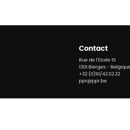
Contact
Rue de l'Etoile 15
1301 Bierges - Belgiqu
+32 (0)10/42.02.22
ppr@ppr.be
8 - Agent immobilier intermédiaire et régisseur n° IPI : 
ontrôle : Institut professionnel des agents immobiliers -
- 02/505.38.50 - info@ipi.be -
Règles déontologiques IPI
E74 7320 6368 5807 - Compte Tiers CBC Banque BE42 7