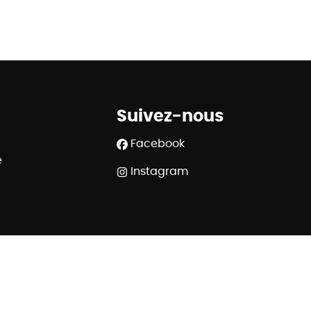
Suivez-nous
Facebook
e
Instagram
508.539 - RC professionnelle et cautionnement via AXA
 Rue du Luxembourg 16B à 1000 Bruxelles - www.ipi.be
320 6445 6854