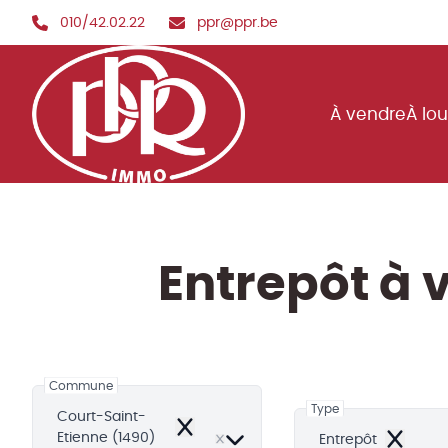
Aller au contenu principal
010/42.02.22
ppr@ppr.be
À vendre
À lo
Entrepôt à 
Commune
Type
Court-Saint-
Remove
Etienne (1490)
Entrepôt