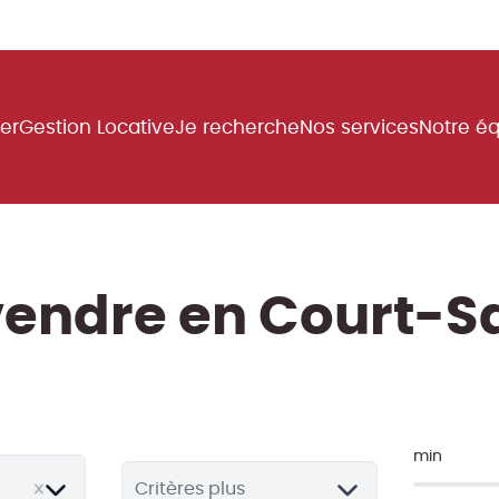
uer
Gestion Locative
Je recherche
Nos services
Notre é
vendre en Court-S
min
Critères plus