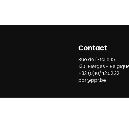
Contact
Rue de l'Etoile 15
1301 Bierges - Belgiqu
+32 (0)10/42.02.22
ppr@ppr.be
8 - Agent immobilier intermédiaire et régisseur n° IPI : 
ontrôle : Institut professionnel des agents immobiliers -
- 02/505.38.50 - info@ipi.be -
Règles déontologiques IPI
E74 7320 6368 5807 - Compte Tiers CBC Banque BE42 7