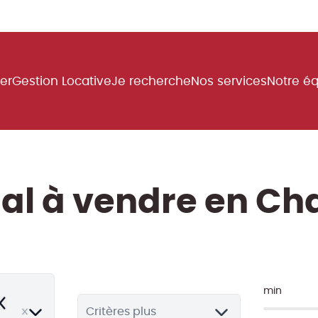
uer
Gestion Locative
Je recherche
Nos services
Notre é
al à vendre en C
min
emove
Critères plus