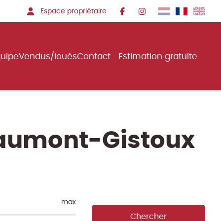
Espace propriétaire
quipe
Vendus/loués
Contact
Estimation gratuite
haumont-Gistoux
max
Chercher