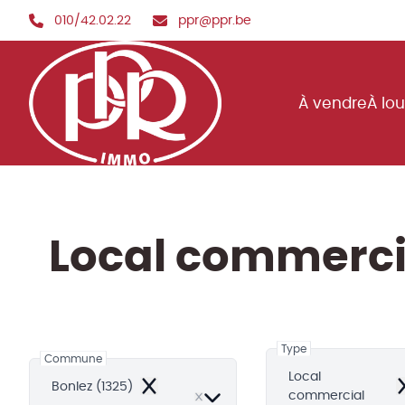
Aller au contenu principal
010/42.02.22
ppr@ppr.be
À vendre
À lo
Local commerci
Type
Commune
Local
Bonlez (1325)
Remove
R
commercial