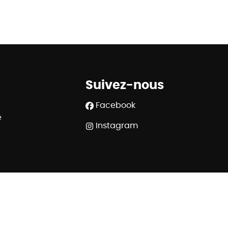
Suivez-nous
Facebook
e
Instagram
508.539 - RC professionnelle et cautionnement via AXA
 Rue du Luxembourg 16B à 1000 Bruxelles - www.ipi.be
320 6445 6854