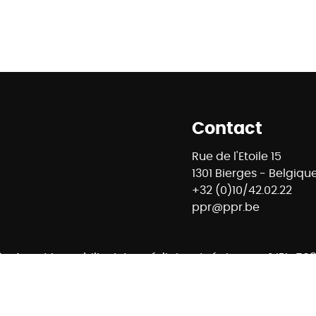
Contact
Rue de l'Etoile 15
1301 Bierges - Belgiqu
+32 (0)10/42.02.22
ppr@ppr.be
8 - Agent immobilier intermédiaire et régisseur n° IPI : 
ontrôle : Institut professionnel des agents immobiliers -
- 02/505.38.50 - info@ipi.be -
Règles déontologiques IPI
E74 7320 6368 5807 - Compte Tiers CBC Banque BE42 7