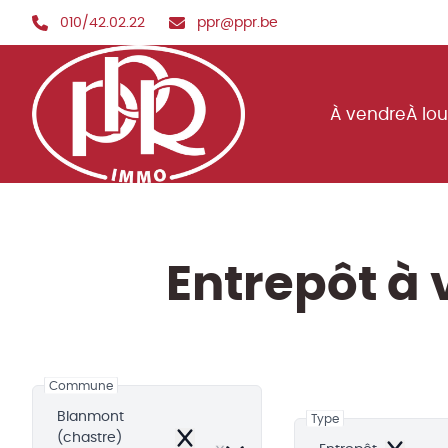
Aller au contenu principal
010/42.02.22
ppr@ppr.be
À vendre
À lo
Entrepôt à
Commune
Blanmont
Type
(chastre)
Remove