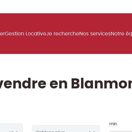
uer
Gestion Locative
Je recherche
Nos services
Notre é
 vendre en Blanmon
min