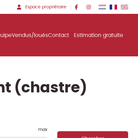
Espace propriétaire
quipe
Vendus/loués
Contact
Estimation gratuite
t (chastre)
max