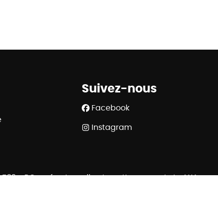
Suivez-nous
Facebook
e
Instagram
508.539 - RC professionnelle et cautionnement via AXA
 Rue du Luxembourg 16B à 1000 Bruxelles - www.ipi.be
320 6445 6854