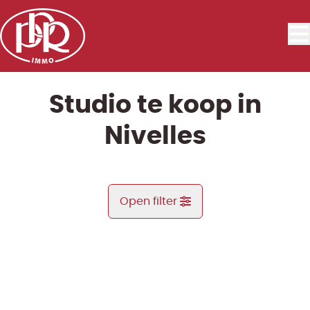
Ga naar hoofdinhoud
Studio te koop in
Nivelles
Open filter
Gemeente
NIEUW
Nivelles (1400)
Remove
Kaartweergave