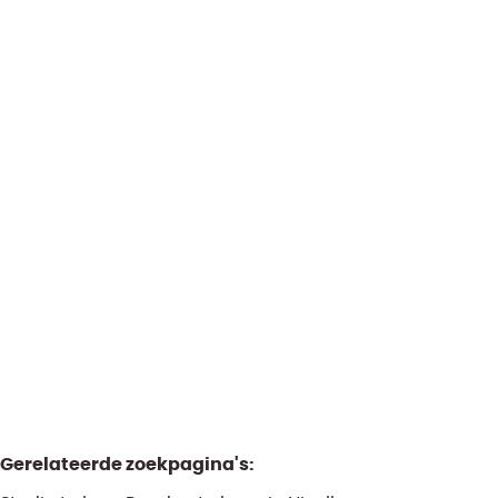
1400 Nivelles
(ref.
2074
)
Appartement
Archief
3
1
100
m²
111.5
m²
Gerelateerde zoekpagina's
: