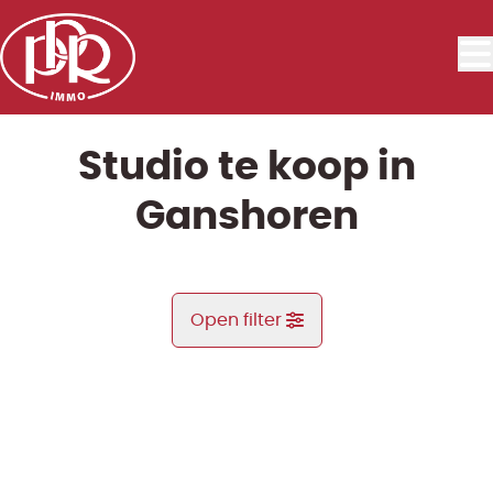
Ga naar hoofdinhoud
Studio te koop in
Ganshoren
Open filter
Gemeente
OPTIE
Ganshoren (1083)
Remove
Kaartweergave