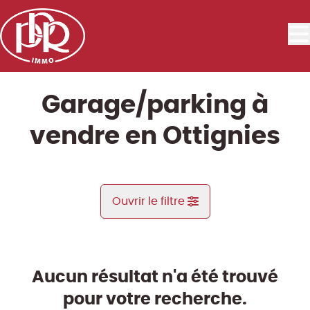
Aller au contenu principal
Garage/parking à
vendre en Ottignies
Ouvrir le filtre
Commune
Ottignies (1340)
Aucun résultat n'a été trouvé
Remove
Vue de la carte
pour votre recherche.