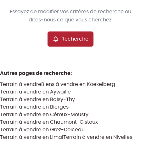
Type
Essayez de modifier vos critères de recherche ou
Terrain
Recherche
Trier par
Remove
dites-nous ce que vous cherchez.
Recherche
Critères plus
Min. budget
Autres pages de recherche
:
Terrain à vendre
Biens à vendre en Koekelberg
Max. budget
Terrain à vendre en Aywaille
Terrain à vendre en Baisy-Thy
Terrain à vendre en Bierges
Terrain à vendre en Céroux-Mousty
Chercher
Terrain à vendre en Chaumont-Gistoux
Terrain à vendre en Grez-Doiceau
Terrain à vendre en Limal
Terrain à vendre en Nivelles