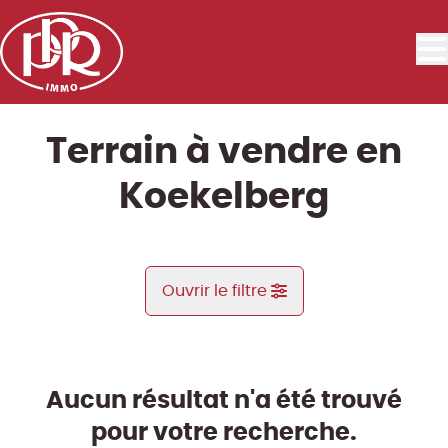
Aller au contenu principal
Terrain à vendre en
Koekelberg
Ouvrir le filtre
Commune
Koekelberg (1081)
Aucun résultat n'a été trouvé
Remove
Vue de la carte
pour votre recherche.