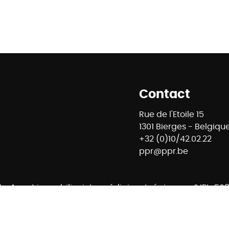
Contact
Rue de l'Etoile 15
1301 Bierges - Belgiqu
+32 (0)10/42.02.22
ppr@ppr.be
8 - Agent immobilier intermédiaire et régisseur n° IPI : 
ontrôle : Institut professionnel des agents immobiliers -
- 02/505.38.50 - info@ipi.be -
Règles déontologiques IPI
E74 7320 6368 5807 - Compte Tiers CBC Banque BE42 7