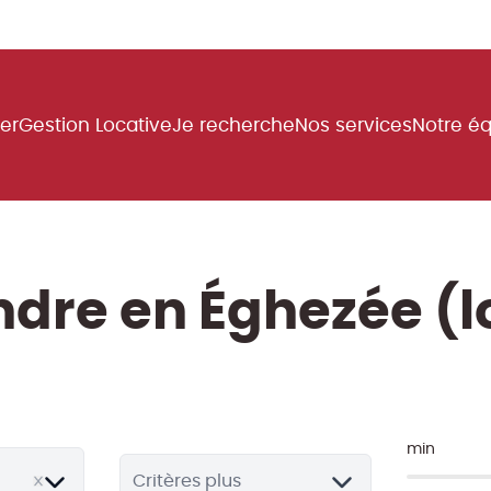
uer
Gestion Locative
Je recherche
Nos services
Notre é
endre en Éghezée 
min
Critères plus