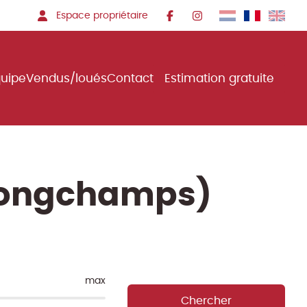
Espace propriétaire
quipe
Vendus/loués
Contact
Estimation gratuite
(longchamps)
max
Chercher