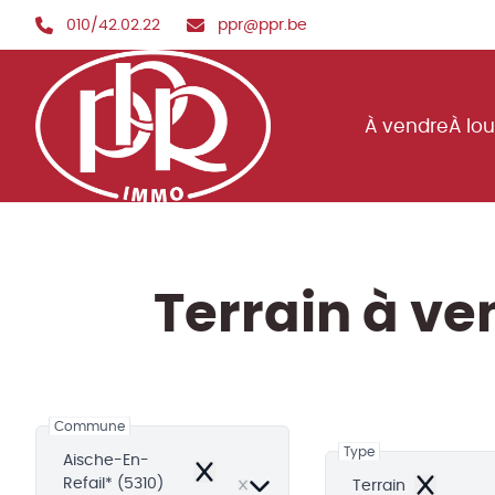
Aller au contenu principal
010/42.02.22
ppr@ppr.be
À vendre
À lo
Terrain à v
Commune
Type
Aische-En-
Remove
Refail* (5310)
Terrain