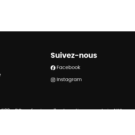
Suivez-nous
Facebook
e
Instagram
508.539 - RC professionnelle et cautionnement via AXA
 Rue du Luxembourg 16B à 1000 Bruxelles - www.ipi.be
320 6445 6854