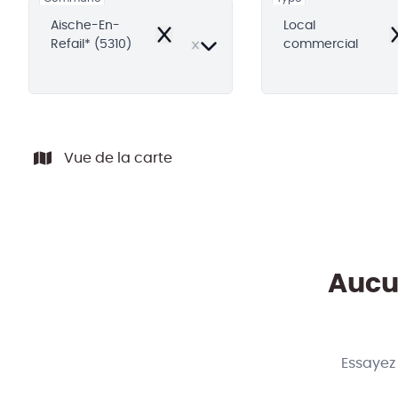
Aische-En-
Local
Remove
R
Refail* (5310)
commercial
Vue de la carte
Aucun
Essayez