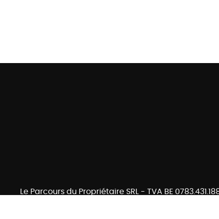
Le Parcours du Propriétaire SRL - TVA BE 0783.431.18
Belgium SA - police n° 730.390.160 - Organisme de c