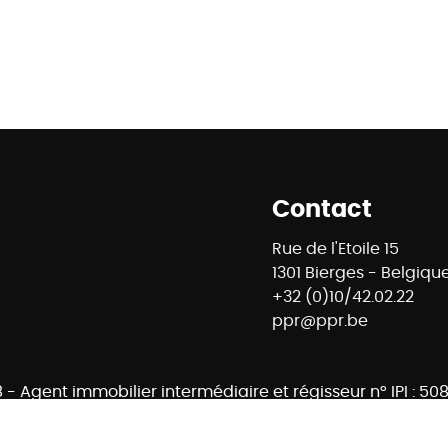
Contact
Rue de l'Etoile 15
1301 Bierges - Belgiqu
+32 (0)10/42.02.22
ppr@ppr.be
8 - Agent immobilier intermédiaire et régisseur n° IPI : 
ontrôle : Institut professionnel des agents immobiliers -
- 02/505.38.50 - info@ipi.be -
Règles déontologiques IPI