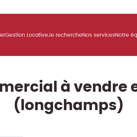
uer
Gestion Locative
Je recherche
Nos services
Notre é
mercial à vendre 
(longchamps)