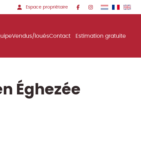
Espace propriétaire
quipe
Vendus/loués
Contact
Estimation gratuite
en Éghezée