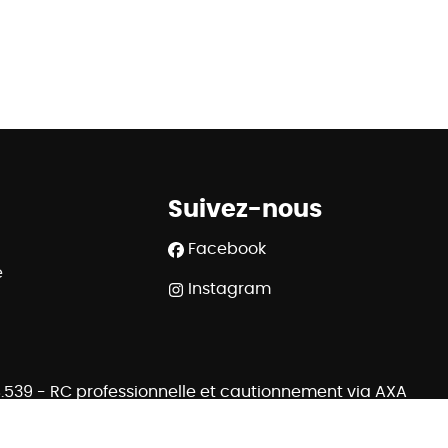
Suivez-nous
Facebook
e
Instagram
508.539 - RC professionnelle et cautionnement via AXA
 Rue du Luxembourg 16B à 1000 Bruxelles - www.ipi.be