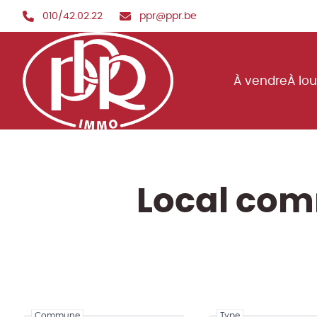
Aller au contenu principal
010/42.02.22
ppr@ppr.be
À vendre
À lo
Local com
Commune
Type