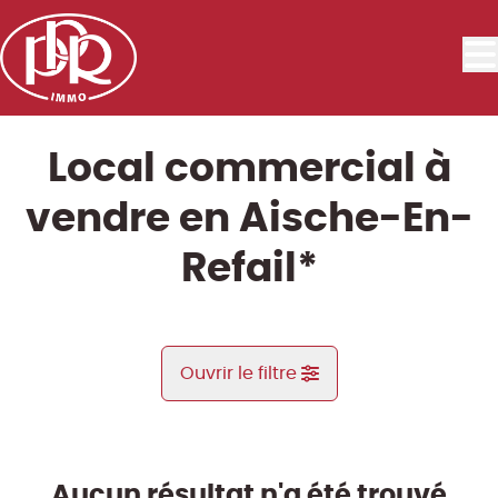
Aller au contenu principal
Local commercial à
vendre en Aische-En-
Refail*
Ouvrir le filtre
Commune
Aische-En-Refail* (5310)
Aucun résultat n'a été trouvé
Remove