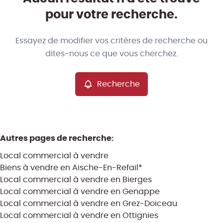
Vue de la carte
pour votre recherche.
Type
Essayez de modifier vos critères de recherche ou
Local commercial
Recherche
Trier par
Remove
dites-nous ce que vous cherchez.
Recherche
Critères plus
Min. budget
Autres pages de recherche
:
Local commercial à vendre
Max. budget
Biens à vendre en Aische-En-Refail*
Local commercial à vendre en Bierges
Local commercial à vendre en Genappe
Local commercial à vendre en Grez-Doiceau
Chercher
Local commercial à vendre en Ottignies