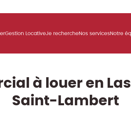
uer
Gestion Locative
Je recherche
Nos services
Notre é
cial à louer en La
Saint-Lambert