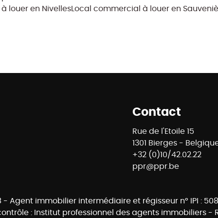
à louer en Nivelles
Local commercial à louer en Sauveni
Contact
Rue de l'Etoile 15
1301 Bierges - Belgiqu
+32 (0)10/42.02.22
ppr@ppr.be
8 - Agent immobilier intermédiaire et régisseur n° IPI : 
ontrôle : Institut professionnel des agents immobiliers -