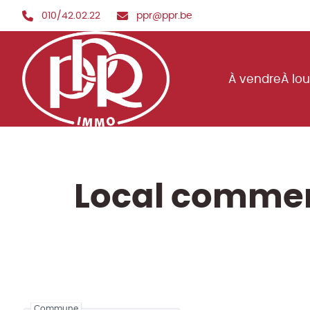
Aller au contenu principal
010/42.02.22
ppr@ppr.be
À vendre
À lo
Local commer
Commune