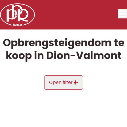
Ga naar hoofdinhoud
Opbrengsteigendom te
koop in Dion-Valmont
Open filter
Gemeente
OPTIE
Bonlez (1325)
Remove
Kaartweergave