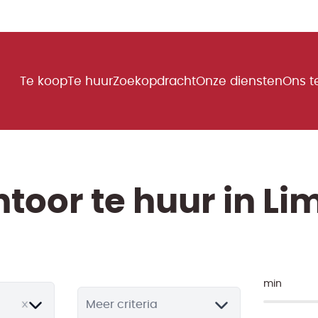
Te koop
Te huur
Zoekopdracht
Onze diensten
Ons 
toor te huur in Li
min
Meer criteria