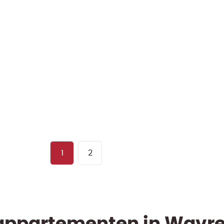
Winkelruimte
Archief
348.5
m²
256
m²
1
2
 appartementen in Wavre