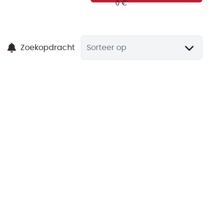
Zoekopdracht
Sorteer op
170 m² KANTOORFLAT op de 1e