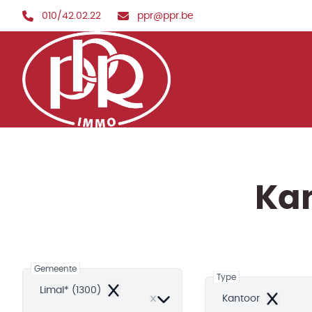
Ga naar hoofdinhoud
010/42.02.22
ppr@ppr.be
Kan
Gemeente
Type
Limal* (1300)
Remove
Kantoor
Remove