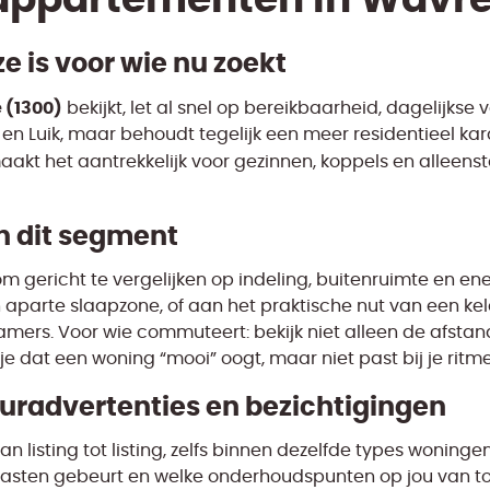
 is voor wie nu zoekt
 (1300)
bekijkt, let al snel op bereikbaarheid, dagelijks
l en Luik, maar behoudt tegelijk een meer residentieel kar
akt het aantrekkelijk voor gezinnen, koppels en alleen
in dit segment
 gericht te vergelijken op indeling, buitenruimte en ene
parte slaapzone, of aan het praktische nut van een kelde
nkamers. Voor wie commuteert: bekijk niet alleen de afsta
e dat een woning “mooi” oogt, maar niet past bij je ritme
uuradvertenties en bezichtigingen
van listing tot listing, zelfs binnen dezelfde types wonin
 lasten gebeurt en welke onderhoudspunten op jou van toe