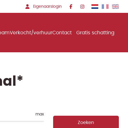
Eigenaarslogin
team
Verkocht/verhuur
Contact
Gratis schatting
mal*
max
Zoeken