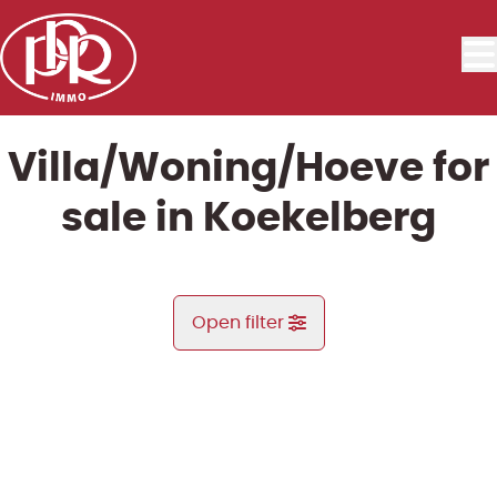
Skip to main content
Villa/Woning/Hoeve for
sale in Koekelberg
Open filter
City
SOLD BY PPR
Koekelberg (1081)
Remove
Map view