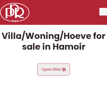
Skip to main content
Villa/Woning/Hoeve for
sale in Hamoir
Open filter
City
ARCHIVE
Hamoir (4180)
Remove
Map view