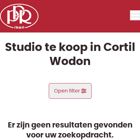
Ga naar hoofdinhoud
Studio te koop in Cortil
Wodon
Open filter
Gemeente
Cortil Wodon (5380)
Er zijn geen resultaten gevonden
Remove
Kaartweergave
voor uw zoekopdracht.