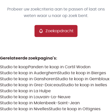
Type
Probeer uw zoekcriteria aan te passen of laat ons
Studio
Zoekopdracht
Sorteer op
Remove
weten waar u naar op zoek bent.
Zoekopdracht
Meer criteria
Min. budget
Gerelateerde zoekpagina's
:
Studio te koop
Panden te koop in Cortil Wodon
Max. budget
Studio te koop in Auderghem
Studio te koop in Bierges
Studio te koop in Ganshoren
Studio te koop in Gembloux
Studio te koop in Grez-Doiceau
Studio te koop in Ixelles
Studio te koop in La Hulpe
Zoeken
Studio te koop in Louvain-La-Neuve
Studio te koop in Molenbeek-Saint-Jean
Studio te koop in Nivelles
Studio te koop in Ottignies