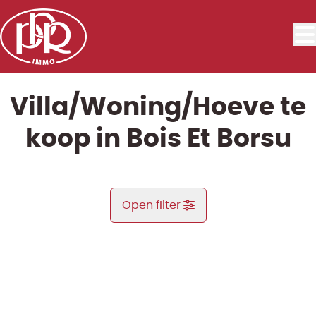
Ga naar hoofdinhoud
Villa/Woning/Hoeve te
koop in Bois Et Borsu
Open filter
Gemeente
ARCHIEF
Bois Et Borsu (4560)
Remove
Kaartweergave