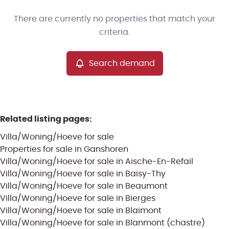
Type
There are currently no properties that match your
Villa/Woning/Hoeve
Search demand
Sort By
Remove
criteria.
Search demand
More criteria
Related listing pages
:
Villa/Woning/Hoeve for sale
Properties for sale in Ganshoren
Villa/Woning/Hoeve for sale in Aische-En-Refail
Villa/Woning/Hoeve for sale in Baisy-Thy
Villa/Woning/Hoeve for sale in Beaumont
Search
Villa/Woning/Hoeve for sale in Bierges
Villa/Woning/Hoeve for sale in Blaimont
Villa/Woning/Hoeve for sale in Blanmont (chastre)