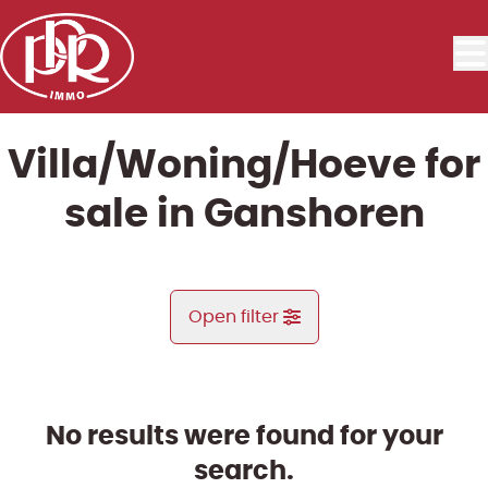
Skip to main content
Villa/Woning/Hoeve for
sale in Ganshoren
Open filter
City
Ganshoren (1083)
No results were found for your
Remove
Map view
search.