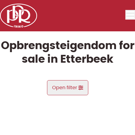
Skip to main content
Opbrengsteigendom for
sale in Etterbeek
Open filter
City
ARCHIVE
Etterbeek (1040)
Remove
Map view