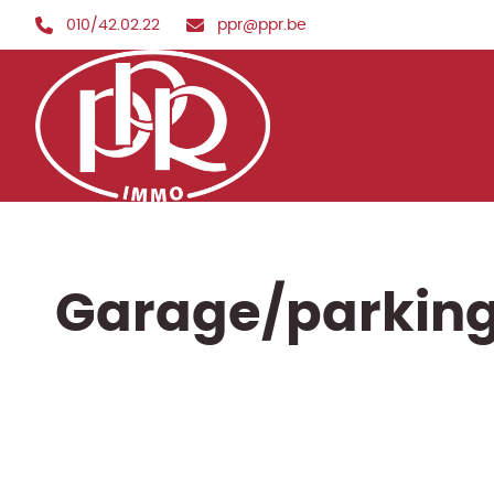
Ga naar hoofdinhoud
010/42.02.22
ppr@ppr.be
Garage/parking 