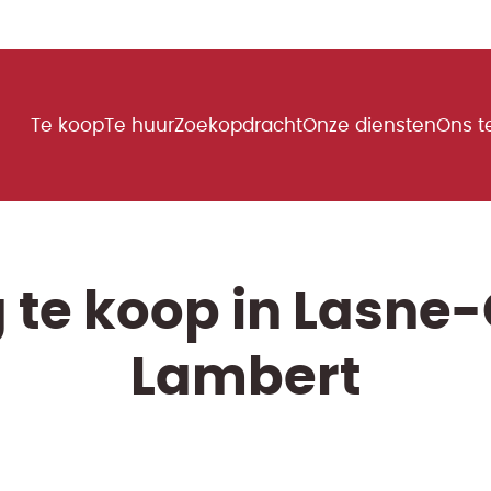
Te koop
Te huur
Zoekopdracht
Onze diensten
Ons 
te koop in Lasne
Lambert