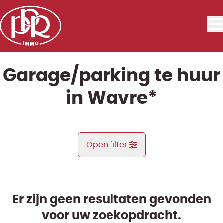
Ga naar hoofdinhoud
Garage/parking te huur
in Wavre*
Open filter
Gemeente
Limal* (1300)
Er zijn geen resultaten gevonden
Remove
Kaartweergave
voor uw zoekopdracht.